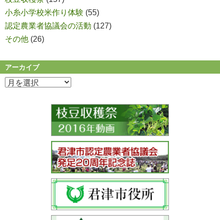
小糸小学校米作り体験
(55)
認定農業者協議会の活動
(127)
その他
(26)
アーカイブ
ア
ー
カ
イ
ブ