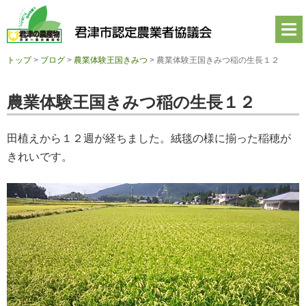
君
津
市
認
定
トップ
>
ブログ
>
農業体験王国きみつ
>
農業体験王国きみつ稲の生長１２
農
業
者
農業体験王国きみつ稲の生長１２
協
議
会
田植えから１２週が経ちました。絨毯の様に揃った稲穂が
公
式
きれいです。
ホ
ー
ム
ペ
ー
ジ