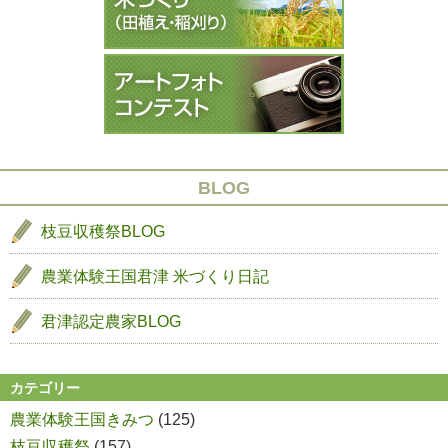
ョ
ン
BLOG
枝豆収穫祭BLOG
農業体験王国君津
米づくり日記
君津認定農家BLOG
カテゴリー
農業体験王国きみつ
(125)
枝豆収穫祭
(157)