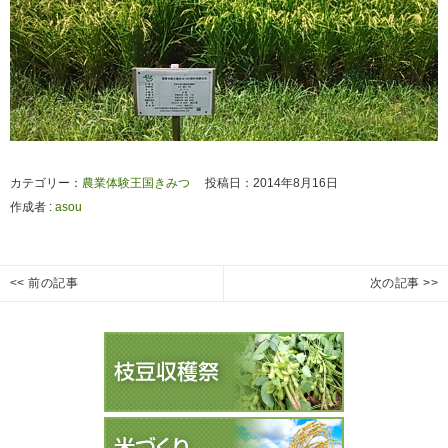
カテゴリー：
農業体験王国きみつ
投稿日：2014年8月16日
作成者 :
asou
投
<< 前の記事
次の記事 >>
枝
枝
Previous
Next
稿
豆
豆
post:
post:
ナ
の
の
ビ
生
生
ゲ
長
長
ー
５
６
シ