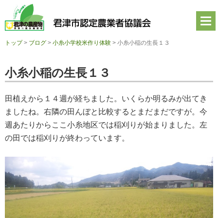
君
津
市
認
定
トップ
>
ブログ
>
小糸小学校米作り体験
>
小糸小稲の生長１３
農
業
者
小糸小稲の生長１３
協
議
会
田植えから１４週が経ちました。いくらか明るみが出てき
公
式
ましたね。右隣の田んぼと比較するとまだまだですが。今
ホ
週あたりからここ小糸地区では稲刈りが始まりました。左
ー
ム
の田では稲刈りが終わっています。
ペ
ー
ジ