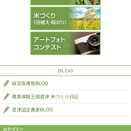
祭
祭
ー
生
９
長
シ
８
ョ
ン
BLOG
枝豆収穫祭BLOG
農業体験王国君津
米づくり日記
君津認定農家BLOG
カテゴリー