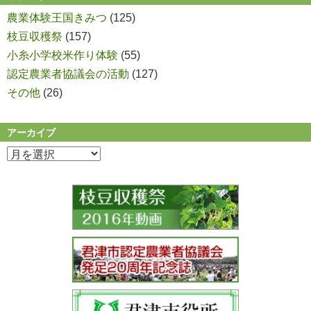
農業体験王国きみつ
(125)
枝豆収穫祭
(157)
小糸小学校米作り体験
(55)
認定農業者協議会の活動
(127)
その他
(26)
アーカイブ
ア
ー
カ
イ
ブ