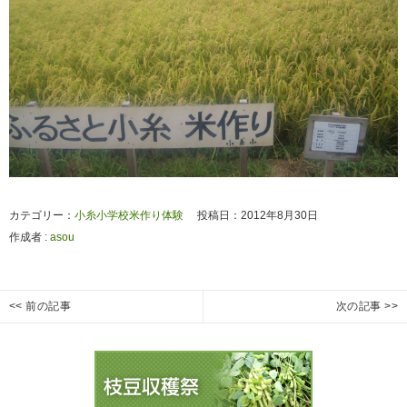
カテゴリー：
小糸小学校米作り体験
投稿日：2012年8月30日
作成者 :
asou
投
<< 前の記事
次の記事 >>
枝
枝
Previous
Next
稿
豆
豆
post:
post:
ナ
収
収
ビ
穫
穫
ゲ