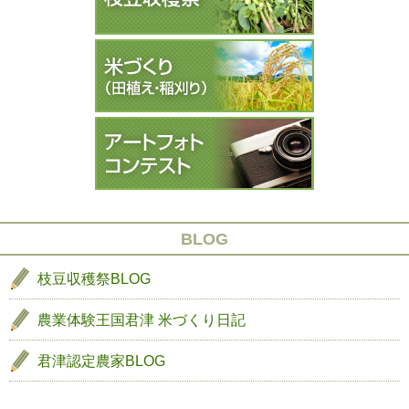
ゲ
長
祭
ー
２
の
生
シ
長
ョ
３
ン
BLOG
枝豆収穫祭BLOG
農業体験王国君津
米づくり日記
君津認定農家BLOG