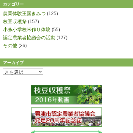
カテゴリー
農業体験王国きみつ
(125)
枝豆収穫祭
(157)
小糸小学校米作り体験
(55)
認定農業者協議会の活動
(127)
その他
(26)
アーカイブ
ア
ー
カ
イ
ブ