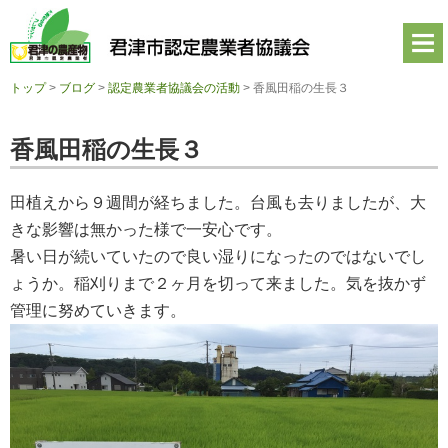
君
津
市
認
定
トップ
>
ブログ
>
認定農業者協議会の活動
>
香風田稲の生長３
農
業
者
香風田稲の生長３
協
議
会
田植えから９週間が経ちました。台風も去りましたが、大
公
式
きな影響は無かった様で一安心です。
ホ
暑い日が続いていたので良い湿りになったのではないでし
ー
ム
ょうか。稲刈りまで２ヶ月を切って来ました。気を抜かず
ペ
管理に努めていきます。
ー
ジ