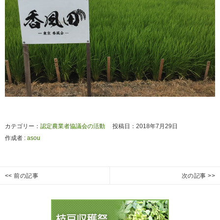
カテゴリー：
認定農業者協議会の活動
投稿日：2018年7月29日
作成者 :
asou
投
<< 前の記事
次の記事 >>
枝
枝
Previous
Next
稿
豆
豆
post:
post:
ナ
の
収
ビ
生
穫