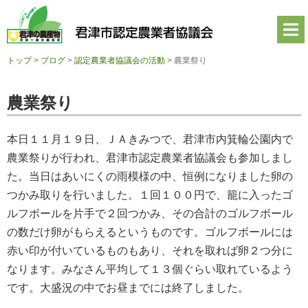
君
津
市
認
定
トップ
>
ブログ
>
認定農業者協議会の活動
>
農業祭り
農
業
者
農業祭り
協
議
会
本日１１月１９日、ＪＡきみつで、君津市内箕輪公園内で
公
式
農業祭りが行われ、君津市認定農業者協議会も参加しまし
ホ
た。当日はあいにくの雨模様の中、恒例になりました卵の
ー
ム
つかみ取りを行いました。１回１００円で、籠に入ったゴ
ペ
ルフボールを片手で２回つかみ、その合計のゴルフボール
ー
ジ
の数だけ卵がもらえるというものです。ゴルフボールには
赤い印が付いているものもあり、それを取れば卵２つ分に
なります。みなさん平均して１３個ぐらい取れているよう
です。大盛況の中でお昼までには終了しました。