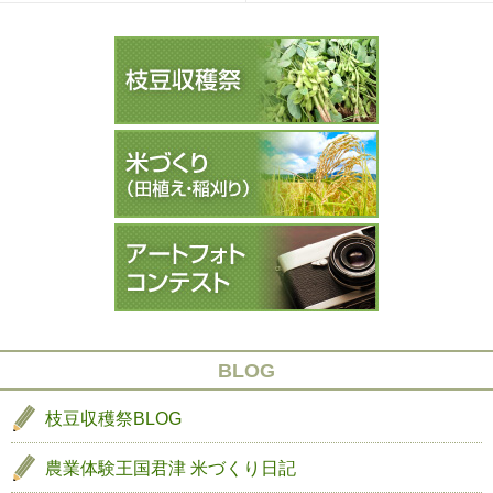
フ
小
Previous
Next
稿
ォ
糸
post:
post:
ナ
ト
小
ビ
コ
学
ゲ
ン
校
ー
テ
収
ス
穫
シ
ト
祭
ョ
表
ン
彰
式
BLOG
枝豆収穫祭BLOG
農業体験王国君津
米づくり日記