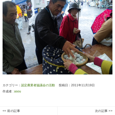
カテゴリー：
認定農業者協議会の活動
投稿日：2011年11月19日
作成者 :
asou
投
<< 前の記事
次の記事 >>