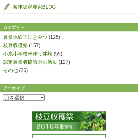
君津認定農家BLOG
カテゴリー
農業体験王国きみつ
(125)
枝豆収穫祭
(157)
小糸小学校米作り体験
(55)
認定農業者協議会の活動
(127)
その他
(26)
アーカイブ
ア
ー
カ
イ
ブ