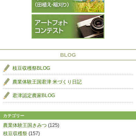
祭
の
ョ
始
生
ン
ま
長
り
１
ま
し
た
BLOG
枝豆収穫祭BLOG
農業体験王国君津
米づくり日記
君津認定農家BLOG
カテゴリー
農業体験王国きみつ
(125)
枝豆収穫祭
(157)