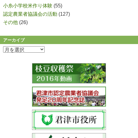
小糸小学校米作り体験
(55)
認定農業者協議会の活動
(127)
その他
(26)
アーカイブ
ア
ー
カ
イ
ブ