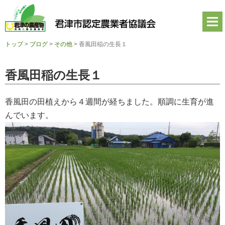
君
津
市
認
定
トップ
>
ブログ
>
その他
>
香風田稲の生長１
農
業
者
香風田稲の生長１
協
議
会
香風田の田植えから４週間が経ちました。順調に生育が進
公
式
んでいます。
ホ
ー
ム
ペ
ー
ジ