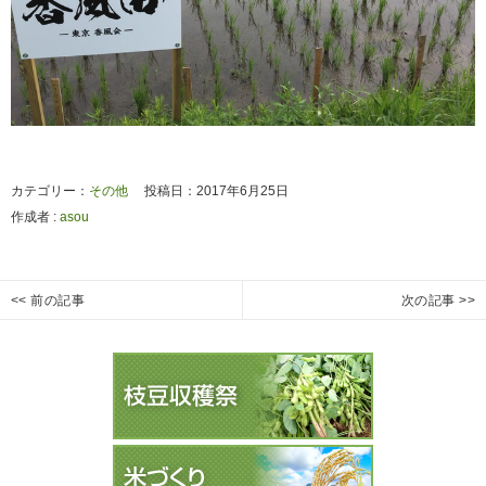
カテゴリー：
その他
投稿日：2017年6月25日
作成者 :
asou
投
<< 前の記事
次の記事 >>
ジ
枝
Previous
Next
稿
ャ
豆
post:
post:
ナ
ガ
収
ビ
イ
穫
ゲ
モ
祭
ー
収
枝
穫
豆
シ