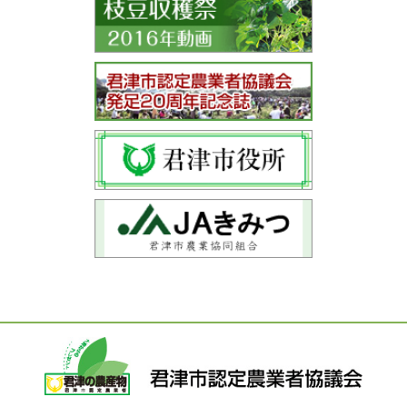
カ
イ
ブ