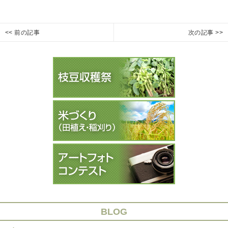
投
<< 前の記事
次の記事 >>
本
き
Previous
Next
稿
日
み
post:
post:
ナ
の
つ
ビ
枝
枝
ゲ
豆
豆
ー
収
収
穫
穫
シ
祭
祭
ョ
は
２
ン
開
日
催
目
さ
開
れ
催
ま
し
す
て
BLOG
い