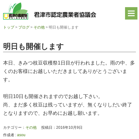
君
津
市
認
定
トップ
>
ブログ
>
その他
>
明日も開催します
農
業
者
明日も開催します
協
議
会
本日、きみつ枝豆収穫祭1日目が行われました。雨の中、多
公
式
くのお客様にお越しいただきましてありがとうございま
ホ
す。
ー
ム
ペ
明日10日も開催されますのでお越し下さい。
ー
ジ
尚、まだ多く枝豆は残っていますが、無くなりしだい終了
となりますので、お早めにお越し願います。
カテゴリー：
その他
投稿日：2016年10月9日
作成者 :
asou