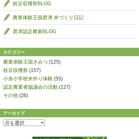
ま
枝豆収穫祭BLOG
す
農業体験王国君津
米づくり日記
君津認定農家BLOG
カテゴリー
農業体験王国きみつ
(125)
枝豆収穫祭
(157)
小糸小学校米作り体験
(55)
認定農業者協議会の活動
(127)
その他
(26)
アーカイブ
ア
ー