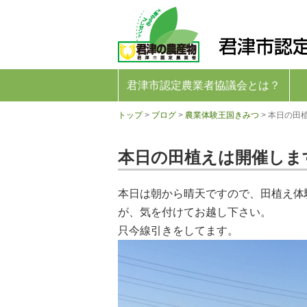
君
津
市
認
定
農
業
君津市認定農業者協議会とは？
者
協
トップ
>
ブログ
>
農業体験王国きみつ
>
本日の田
議
会
公
本日の田植えは開催しま
式
ホ
ー
ム
本日は朝から晴天ですので、田植え体
ペ
が、気を付けてお越し下さい。
ー
ジ
只今線引きをしてます。