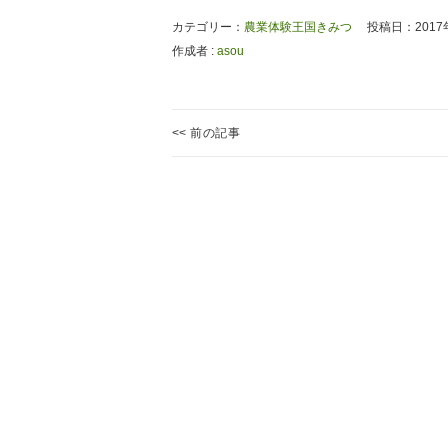
カテゴリー：
農業体験王国きみつ
投稿日：2017
作成者 :
asou
投
<< 前の記事
稿
代
Previous
か
ナ
post:
き
ビ
ゲ
ー
シ
ョ
ン