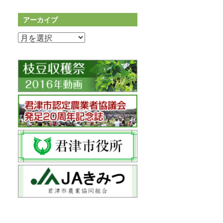
アーカイブ
ア
ー
カ
イ
ブ