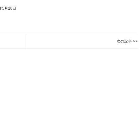
年5月20日
次の記事 >>
き
Next
み
post:
つ
ジ
ャ
ガ
イ
モ
収
穫
祭
の
ご