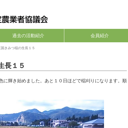
過去の活動紹介
会員紹介
王国きみつ稲の生長１５
生長１５
色に輝き始めました。あと１０日ほどで稲刈りになります。順