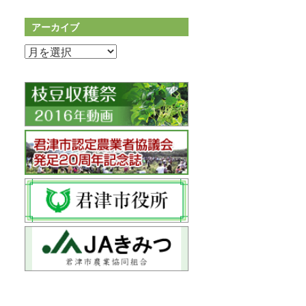
アーカイブ
ア
ー
カ
イ
ブ