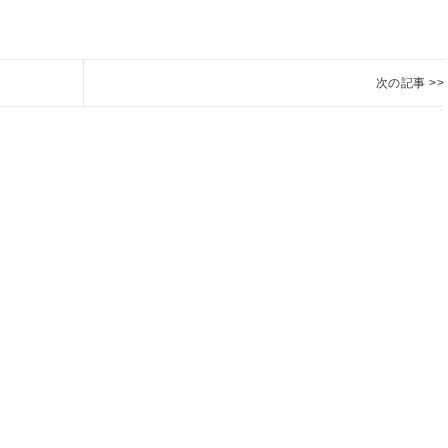
次の記事 >>
枝
Next
豆
post:
の
生
長
９