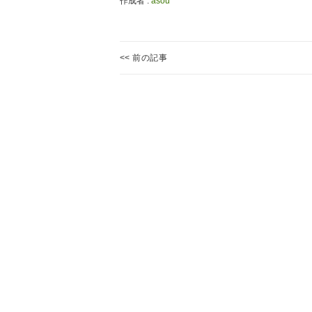
作成者 :
asou
投
<< 前の記事
稿
枝
Previous
豆
ナ
post:
の
ビ
生
ゲ
長
ー
８
シ
ョ
ン