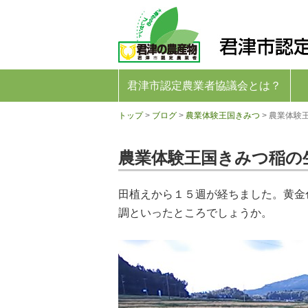
君
津
市
認
定
農
業
君津市認定農業者協議会とは？
者
協
トップ
>
ブログ
>
農業体験王国きみつ
>
農業体験
議
会
公
農業体験王国きみつ稲の
式
ホ
ー
ム
田植えから１５週が経ちました。黄金
ペ
調といったところでしょうか。
ー
ジ