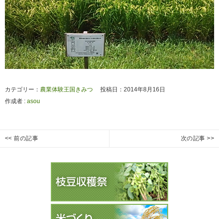
カテゴリー：
農業体験王国きみつ
投稿日：2014年8月16日
作成者 :
asou
投
<< 前の記事
次の記事 >>
枝
枝
Previous
Next
稿
豆
豆
post:
post:
ナ
の
の
ビ
生
生
ゲ
長
長
ー
５
６
シ