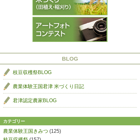
ョ
ン
BLOG
枝豆収穫祭BLOG
農業体験王国君津
米づくり日記
君津認定農家BLOG
カテゴリー
農業体験王国きみつ
(125)
枝豆収穫祭
(157)