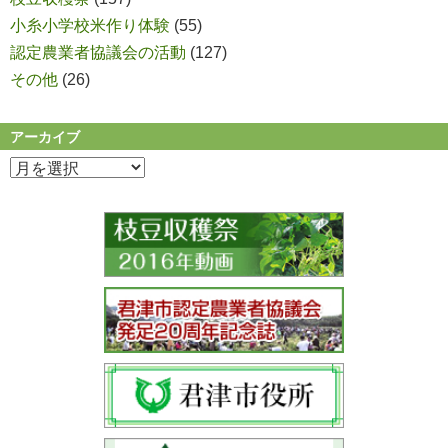
小糸小学校米作り体験
(55)
認定農業者協議会の活動
(127)
その他
(26)
アーカイブ
ア
ー
カ
イ
ブ