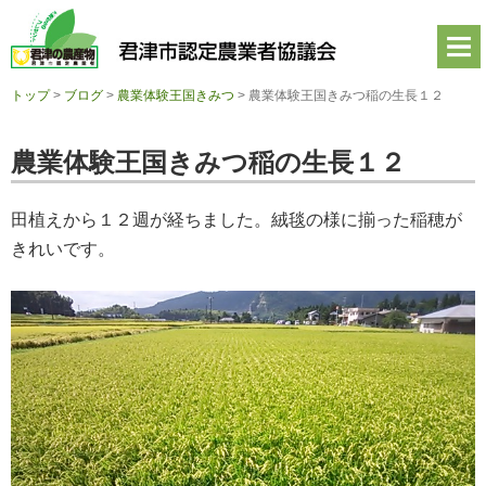
君
津
市
認
定
トップ
>
ブログ
>
農業体験王国きみつ
>
農業体験王国きみつ稲の生長１２
農
業
者
農業体験王国きみつ稲の生長１２
協
議
会
田植えから１２週が経ちました。絨毯の様に揃った稲穂が
公
式
きれいです。
ホ
ー
ム
ペ
ー
ジ