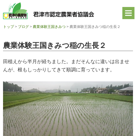
君
津
市
認
定
トップ
>
ブログ
>
農業体験王国きみつ
>
農業体験王国きみつ稲の生長２
農
業
者
農業体験王国きみつ稲の生長２
協
議
会
田植えから半月が経ちました。まだそんなに違いは出ませ
公
式
んが、根もしっかりしてきて順調に育っています。
ホ
ー
ム
ペ
ー
ジ