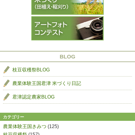
み
み
ョ
つ
つ
ン
稲
稲
の
の
生
生
長
長
１
３
BLOG
枝豆収穫祭BLOG
農業体験王国君津
米づくり日記
君津認定農家BLOG
カテゴリー
農業体験王国きみつ
(125)
枝豆収穫祭
(157)