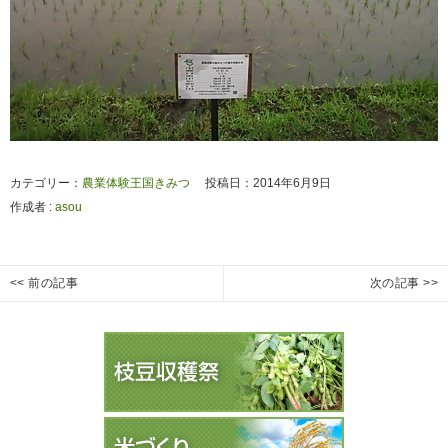
カテゴリー：
農業体験王国きみつ
投稿日：2014年6月9日
作成者 :
asou
投
<< 前の記事
次の記事 >>
農
農
Previous
Next
稿
業
業
post:
post:
ナ
体
体
ビ
験
験
ゲ
王
王
ー
国
国
き
き
シ