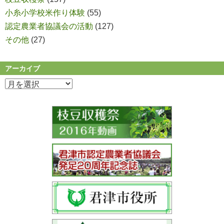
小糸小学校米作り体験
(55)
認定農業者協議会の活動
(127)
その他
(27)
アーカイブ
ア
ー
カ
イ
ブ