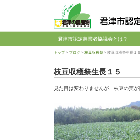
君
津
市
認
定
農
業
君津市認定農業者協議会とは？
者
協
トップ
>
ブログ
>
枝豆収穫祭
>
枝豆収穫祭生長１
議
会
公
枝豆収穫祭生長１５
式
ホ
ー
ム
見た目は変わりませんが、枝豆の実が
ペ
ー
ジ