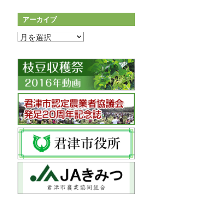
アーカイブ
ア
ー
カ
イ
ブ