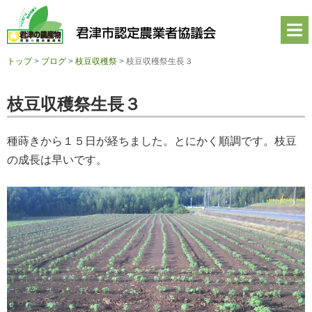
君
津
市
認
定
トップ
>
ブログ
>
枝豆収穫祭
>
枝豆収穫祭生長３
農
業
者
枝豆収穫祭生長３
協
議
会
種蒔きから１５日が経ちました。とにかく順調です。枝豆
公
式
の成長は早いです。
ホ
ー
ム
ペ
ー
ジ