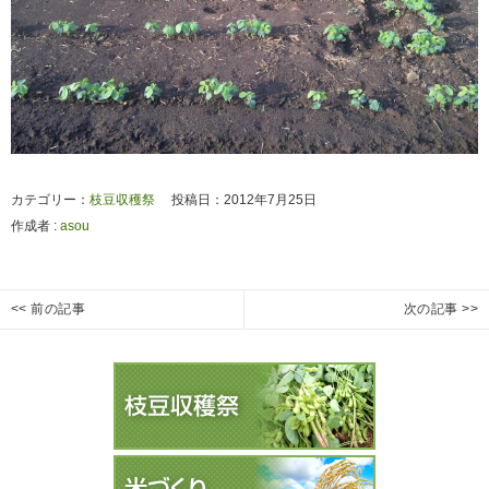
カテゴリー：
枝豆収穫祭
投稿日：2012年7月25日
作成者 :
asou
投
<< 前の記事
次の記事 >>
枝
小
Previous
Next
稿
豆
糸
post:
post:
ナ
収
小
ビ
穫
稲
ゲ
祭
の
ー
生
生
長
長
シ