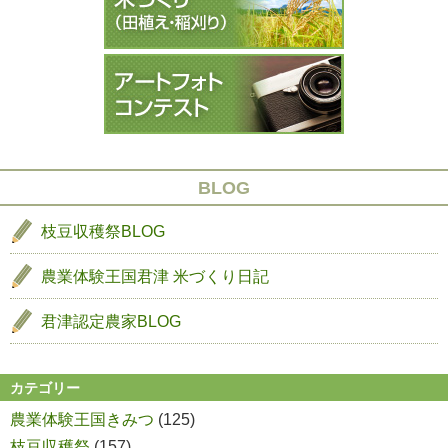
２
９
ョ
ン
BLOG
枝豆収穫祭BLOG
農業体験王国君津
米づくり日記
君津認定農家BLOG
カテゴリー
農業体験王国きみつ
(125)
枝豆収穫祭
(157)