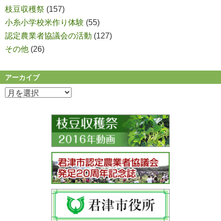
枝豆収穫祭
(157)
小糸小学校米作り体験
(55)
認定農業者協議会の活動
(127)
その他
(26)
アーカイブ
ア
ー
カ
イ
ブ