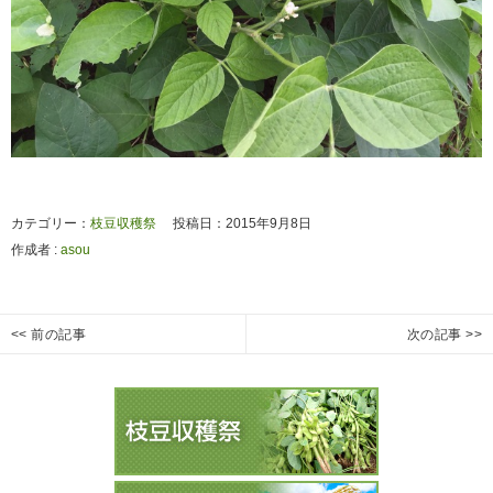
カテゴリー：
枝豆収穫祭
投稿日：2015年9月8日
作成者 :
asou
投
<< 前の記事
次の記事 >>
農
枝
Previous
Next
稿
業
豆
post:
post:
ナ
体
の
ビ
験
生
ゲ
王
長
ー
国
７