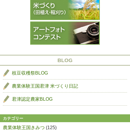
き
シ
み
ョ
つ
ン
稲
の
生
長
７
BLOG
枝豆収穫祭BLOG
農業体験王国君津
米づくり日記
君津認定農家BLOG
カテゴリー
農業体験王国きみつ
(125)