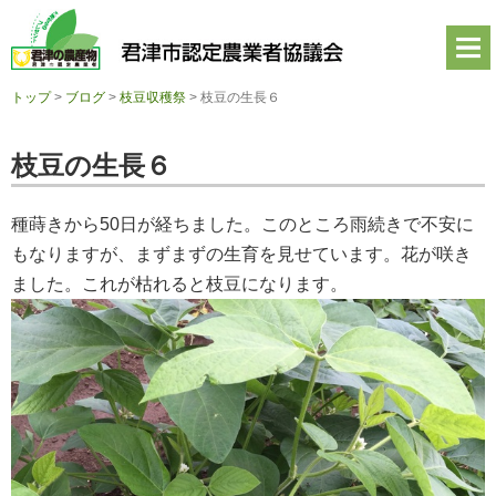
君
津
市
認
定
トップ
>
ブログ
>
枝豆収穫祭
>
枝豆の生長６
農
業
者
枝豆の生長６
協
議
会
種蒔きから50日が経ちました。このところ雨続きで不安に
公
式
もなりますが、まずまずの生育を見せています。花が咲き
ホ
ました。これが枯れると枝豆になります。
ー
ム
ペ
ー
ジ