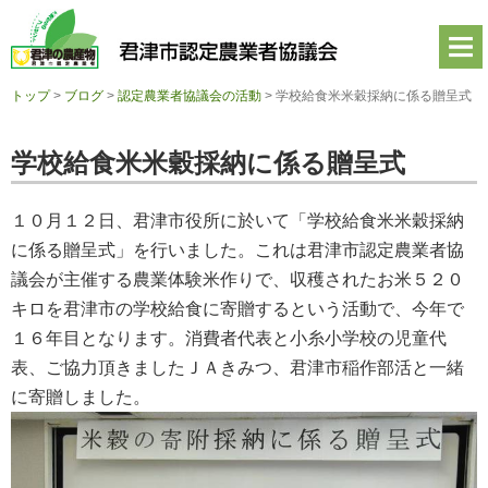
君
津
市
認
定
トップ
>
ブログ
>
認定農業者協議会の活動
>
学校給食米米穀採納に係る贈呈式
農
業
者
学校給食米米穀採納に係る贈呈式
協
議
会
１０月１２日、君津市役所に於いて「学校給食米米穀採納
公
式
に係る贈呈式」を行いました。これは君津市認定農業者協
ホ
議会が主催する農業体験米作りで、収穫されたお米５２０
ー
ム
キロを君津市の学校給食に寄贈するという活動で、今年で
ペ
１６年目となります。消費者代表と小糸小学校の児童代
ー
ジ
表、ご協力頂きましたＪＡきみつ、君津市稲作部活と一緒
に寄贈しました。