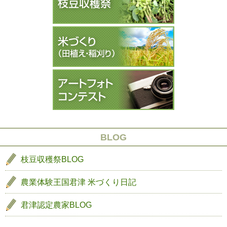
の
学
ゲ
８
陸
ー
日
上
(祝・
競
シ
月)
技
ョ
の
部
ン
枝
へ
豆
農
収
産
穫
物
祭
の
は
贈
BLOG
終
呈
了
式
枝豆収穫祭BLOG
し
ま
農業体験王国君津
米づくり日記
し
た
君津認定農家BLOG