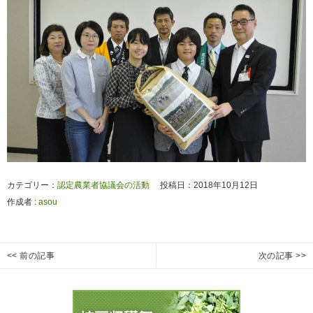
カテゴリー：
認定農業者協議会の活動
投稿日：2018年10月12日
作成者 :
asou
投
<< 前の記事
次の記事 >>
２
拓
Previous
Next
稿
日
殖
post:
post:
ナ
目
大
ビ