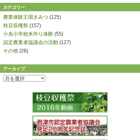
カテゴリー
農業体験王国きみつ
(125)
枝豆収穫祭
(157)
小糸小学校米作り体験
(55)
認定農業者協議会の活動
(127)
その他
(26)
アーカイブ
ア
ー
カ
イ
ブ