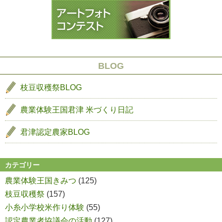
植
え
BLOG
枝豆収穫祭BLOG
農業体験王国君津
米づくり日記
君津認定農家BLOG
カテゴリー
農業体験王国きみつ
(125)
枝豆収穫祭
(157)
小糸小学校米作り体験
(55)
認定農業者協議会の活動
(127)