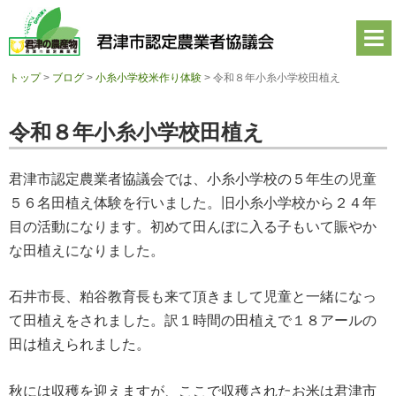
君
津
市
認
定
トップ
>
ブログ
>
小糸小学校米作り体験
>
令和８年小糸小学校田植え
農
業
者
令和８年小糸小学校田植え
協
議
会
君津市認定農業者協議会では、小糸小学校の５年生の児童
公
式
５６名田植え体験を行いました。旧小糸小学校から２４年
ホ
目の活動になります。初めて田んぼに入る子もいて賑やか
ー
ム
な田植えになりました。
ペ
ー
石井市長、粕谷教育長も来て頂きまして児童と一緒になっ
ジ
て田植えをされました。訳１時間の田植えで１８アールの
田は植えられました。
秋には収穫を迎えますが、ここで収穫されたお米は君津市