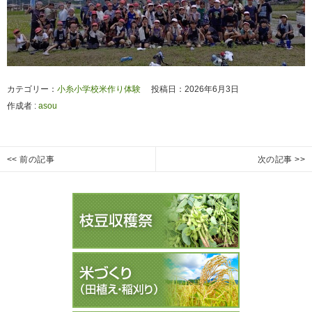
カテゴリー：
小糸小学校米作り体験
投稿日：2026年6月3日
作成者 :
asou
投
<< 前の記事
次の記事 >>
令
立
Previous
Next
稿
和
正
post:
post:
ナ
８
大
ビ
年
学
ゲ
立
稲
ー
正
の
大
生
シ
学
長
ョ
田
１
ン