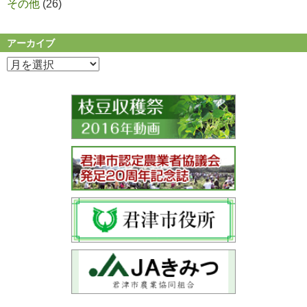
その他
(26)
アーカイブ
ア
ー
カ
イ
ブ