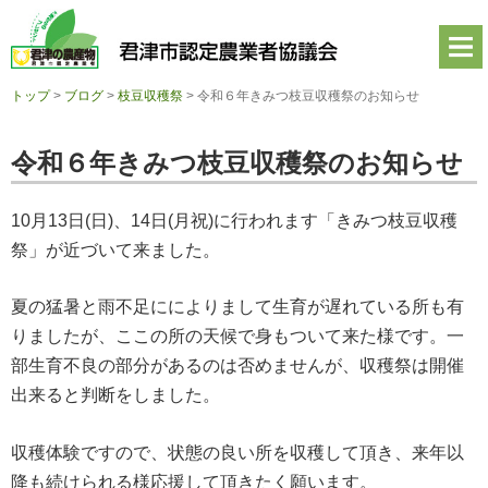
君
津
市
認
定
トップ
>
ブログ
>
枝豆収穫祭
>
令和６年きみつ枝豆収穫祭のお知らせ
農
業
者
令和６年きみつ枝豆収穫祭のお知らせ
協
議
会
10月13日(日)、14日(月祝)に行われます「きみつ枝豆収穫
公
式
祭」が近づいて来ました。
ホ
ー
夏の猛暑と雨不足にによりまして生育が遅れている所も有
ム
ペ
りましたが、ここの所の天候で身もついて来た様です。一
ー
部生育不良の部分があるのは否めませんが、収穫祭は開催
ジ
出来ると判断をしました。
収穫体験ですので、状態の良い所を収穫して頂き、来年以
降も続けられる様応援して頂きたく願います。