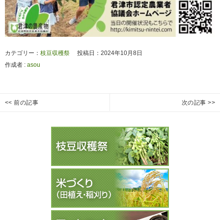
カテゴリー：
枝豆収穫祭
投稿日：2024年10月8日
作成者 :
asou
投
<< 前の記事
次の記事 >>
小
き
Previous
Next
稿
糸
み
post:
post:
ナ
小
つ
ビ
学
枝
ゲ
校
豆
ー
田
収
植
穫
シ
え
祭
ョ
２
ン
日