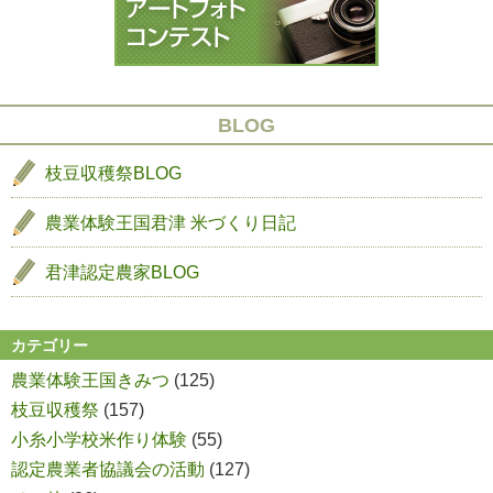
目
開
催
の
お
BLOG
知
ら
枝豆収穫祭BLOG
せ
農業体験王国君津
米づくり日記
君津認定農家BLOG
カテゴリー
農業体験王国きみつ
(125)
枝豆収穫祭
(157)
小糸小学校米作り体験
(55)
認定農業者協議会の活動
(127)